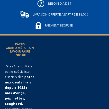
BESOIN D'AIDE ?
LIVRAISON OFFERTE
À PARTIR DE 38,90 €
PAIEMENT SÉCURISÉ
PÂTES
GRAND’MÈRE : UN
SAVOIR-FAIRE
UNIQUE
Pâtes Grand’Mère
est le spécialiste
alsacien des
pâtes
aux oeufs frais
depuis 1933 :
nids d’ange,
pépinettes,
spaghetti,