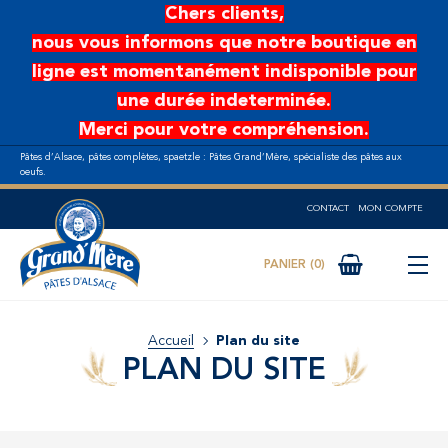
Aller au contenu principal
Chers clients,
nous vous informons que notre boutique en
ligne est momentanément indisponible pour
une durée indeterminée.
Merci pour votre compréhension.
Pâtes d’Alsace, pâtes complètes, spaetzle : Pâtes Grand’Mère, spécialiste des pâtes aux
oeufs.
CONTACT
MON COMPTE
0
Accueil
Plan du site
PLAN DU SITE