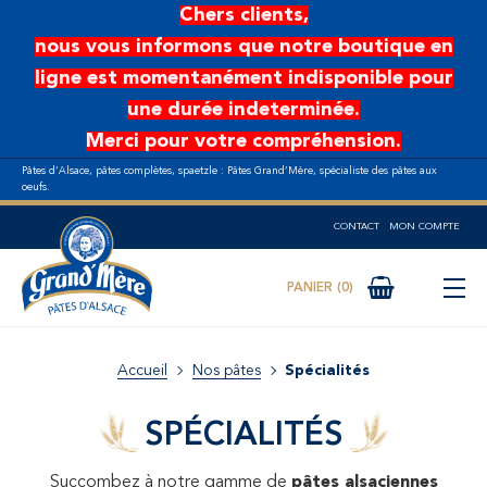
Aller au contenu principal
Chers clients,
nous vous informons que notre boutique en
ligne est momentanément indisponible pour
une durée indeterminée.
Merci pour votre compréhension.
Pâtes d’Alsace, pâtes complètes, spaetzle : Pâtes Grand’Mère, spécialiste des pâtes aux
oeufs.
CONTACT
MON COMPTE
0
Accueil
Nos pâtes
Spécialités
SPÉCIALITÉS
Succombez à notre gamme de
pâtes alsaciennes