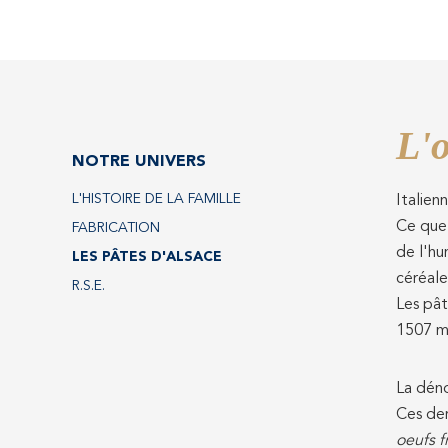
L'o
NOTRE UNIVERS
L'HISTOIRE DE LA FAMILLE
Italien
Ce que 
FABRICATION
de l'hu
LES PÂTES D'ALSACE
céréale
R.S.E.
Les pât
1507 me
La déno
Ces der
oeufs f