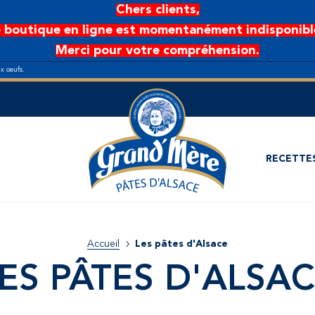
Chers clients,
 boutique en ligne est momentanément indisponibl
Merci pour votre compréhension.
ux oeufs.
RECETTE
Accueil
Les pâtes d'Alsace
ES PÂTES D'ALSA