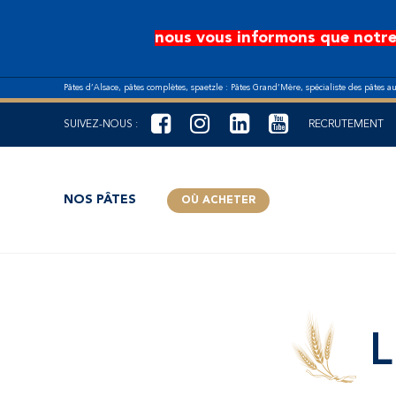
Aller au contenu principal
nous vous informons que notre
Pâtes d’Alsace, pâtes complètes, spaetzle : Pâtes Grand’Mère, spécialiste des pâtes a
SUIVEZ-NOUS :
RECRUTEMENT
NOS PÂTES
OÙ ACHETER
L