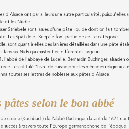
es d'Alsace ont par ailleurs une autre particularité, puisqu'elles 
le et les Nüdle.
ser Striebele sont issues d'une pâte liquide dont on fait tombe
nte. Les Spätzle et Knepfle font partie de cette catégorie.
le, sont quant à elles des lanières détaillées dans une pâte éta
es fameux Nids qui existent en différentes largeurs.
, l'abbé de l'abbaye de Lucelle, Bernardin Buchinger, alsacien o
e recettes intitulé "Livre de cuisine pour les ménages religieux a
onna toutes ses lettres de noblesse aux pâtes d'Alsace...
 pâtes selon le bon abbé
e de cuisine (Kochbuch) de l'abbé Buchinger datant de 1671 conte
le succès à travers toute l'Europe germanophone de l'époque.