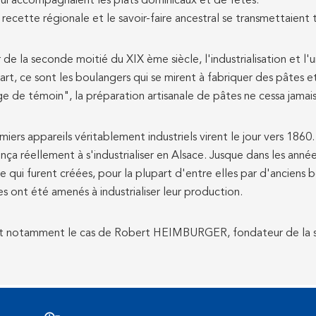
ui accompagnaient les plats dominicaux et de fêtes.
la recette régionale et le savoir-faire ancestral se transmettaie
r de la seconde moitié du XIX ème siècle, l'industrialisation et l'u
rt, ce sont les boulangers qui se mirent à fabriquer des pâtes et 
e de témoin", la préparation artisanale de pâtes ne cessa jamais t
miers appareils véritablement industriels virent le jour vers 1860.
a réellement à s'industrialiser en Alsace. Jusque dans les anné
e qui furent créées, pour la plupart d'entre elles par d'anciens
s ont été amenés à industrialiser leur production.
ut notamment le cas de Robert HEIMBURGER, fondateur de la s