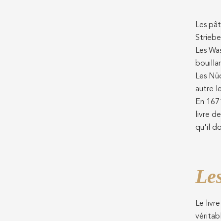
Les pât
Striebe
Les Was
bouilla
Les Nüd
autre l
En 1671
livre d
qu'il d
Les
Le livr
véritab