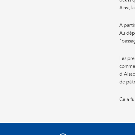
oeufs q
Ainsi, 
A parti
Au dépa
"passag
Les pre
commenç
d'Alsac
de pâte
Cela f