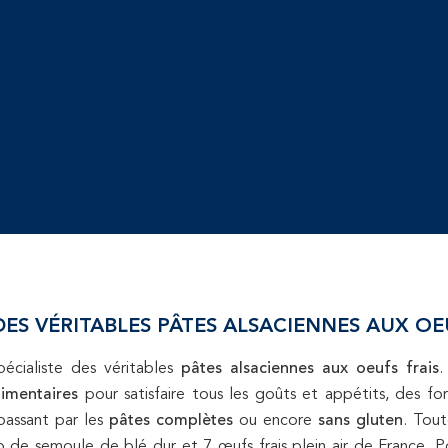
ES VÉRITABLES PÂTES ALSACIENNES AUX OE
écialiste des véritables
pâtes alsaciennes aux oeufs frais
.
limentaires
pour satisfaire tous les goûts et appétits, des for
passant par les
pâtes complètes
ou encore
sans gluten
. Tou
lo de semoule de blé dur et 7 œufs frais plein air de France.