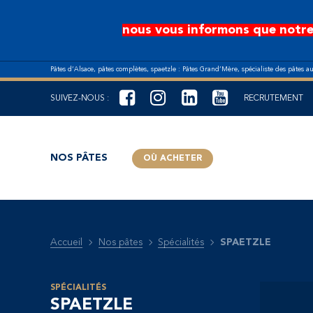
Aller au contenu principal
nous vous informons que notre
Pâtes d’Alsace, pâtes complètes, spaetzle : Pâtes Grand’Mère, spécialiste des pâtes a
SUIVEZ-NOUS :
RECRUTEMENT
NOS PÂTES
OÙ ACHETER
Accueil
Nos pâtes
Spécialités
SPAETZLE
SPÉCIALITÉS
SPAETZLE