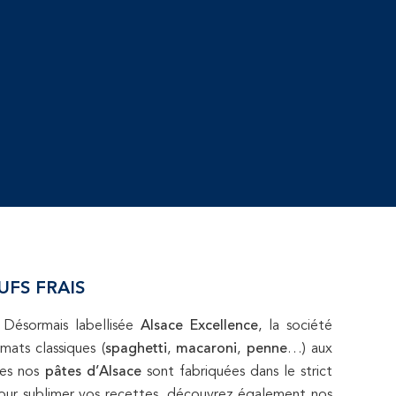
UFS FRAIS
 Désormais labellisée
Alsace Excellence
, la société
mats classiques (
spaghetti
,
macaroni
,
penne
…) aux
tes nos
pâtes d’Alsace
sont fabriquées dans le strict
 Pour sublimer vos recettes, découvrez également nos