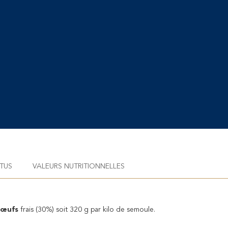
TUS
VALEURS NUTRITIONNELLES
œufs
frais (30%) soit 320 g par kilo de semoule.