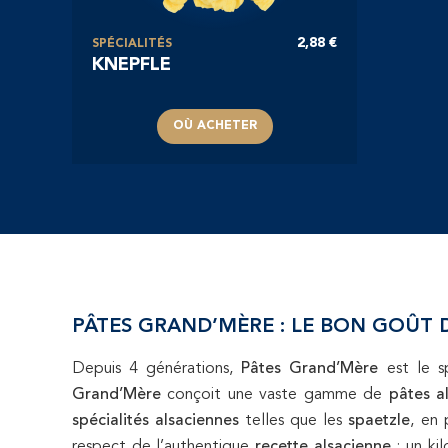
2,88 €
SPÉCIALITÉS
KNEPFLE
OÙ ACHETER
PÂTES GRAND’MÈRE : LE BON GOÛT D
Depuis 4 générations,
Pâtes Grand’Mère
est le sp
Grand’Mère
conçoit une vaste gamme de
pâtes a
spécialités alsaciennes
telles que les
spaetzle
, en 
respect de l’authentique
recette alsacienne
: un ki