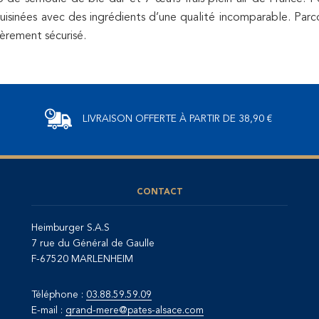
cuisinées avec des ingrédients d’une qualité incomparable. P
èrement sécurisé.
LIVRAISON OFFERTE
À PARTIR DE 38,90 €
CONTACT
Heimburger S.A.S
7 rue du Général de Gaulle
F-67520 MARLENHEIM
Téléphone :
03.88.59.59.09
E-mail :
grand-mere@pates-alsace.com