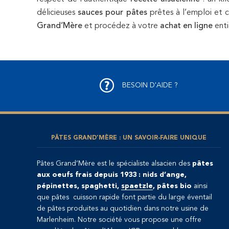
délicieuses
sauces pour pâtes
prêtes à l’emploi et 
Grand’Mère
et procédez à votre
achat en ligne
enti
BESOIN D'AIDE ?
PÂTES GRAND’MÈRE : UN SAVOIR-FAIRE UNIQUE
Pâtes Grand’Mère est le spécialiste alsacien des
pâtes
aux oeufs frais depuis 1933 : nids d’ange,
pépinettes, spaghetti,
spaetzle
, pâtes bio
ainsi
que pâtes cuisson rapide font partie du large éventail
de pâtes produites au quotidien dans notre usine de
Marlenheim. Notre société vous propose une offre