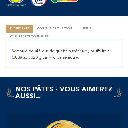
INGRÉDIENTS
CONSEILS D'UTILISATION
VERTUS
VALEURS NUTRITIONNELLES
Semoule de
blé
dur de qualité supérieure,
œufs
frais
(30%) soit 320 g par kilo de semoule.
NOS PÂTES - VOUS AIMEREZ
AUSSI...