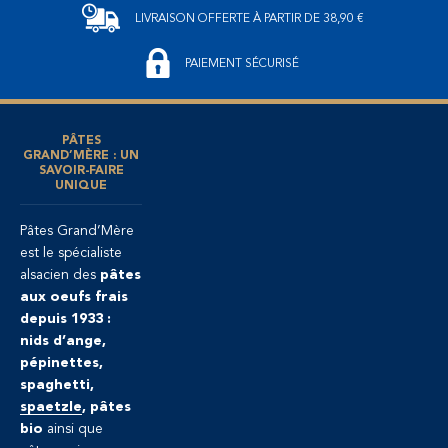
LIVRAISON OFFERTE
À PARTIR DE 38,90 €
PAIEMENT SÉCURISÉ
PÂTES
GRAND’MÈRE : UN
SAVOIR-FAIRE
UNIQUE
Pâtes Grand’Mère
est le spécialiste
alsacien des
pâtes
aux oeufs frais
depuis 1933 :
nids d’ange,
pépinettes,
spaghetti,
spaetzle
, pâtes
bio
ainsi que