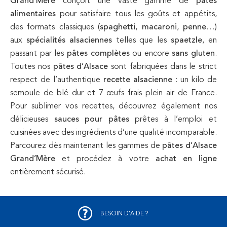
Grand’Mère
conçoit une vaste gamme de
pâtes
alimentaires
pour satisfaire tous les goûts et appétits,
des formats classiques (
spaghetti
,
macaroni
,
penne
…)
aux
spécialités alsaciennes
telles que les
spaetzle
, en
passant par les
pâtes complètes
ou encore
sans gluten
.
Toutes nos
pâtes d’Alsace
sont fabriquées dans le strict
respect de l’authentique
recette alsacienne
: un kilo de
semoule de blé dur et 7 œufs frais plein air de France.
Pour sublimer vos recettes, découvrez également nos
délicieuses
sauces pour pâtes
prêtes à l’emploi et
cuisinées avec des ingrédients d’une qualité incomparable.
Parcourez dès maintenant les gammes de
pâtes d’Alsace
Grand’Mère
et procédez à votre
achat en ligne
entièrement sécurisé.
BESOIN D'AIDE ?