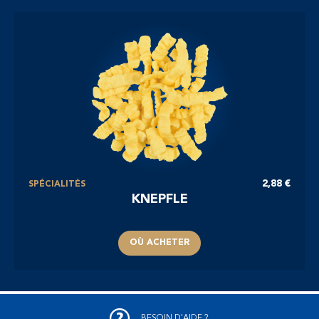
2,88 €
SPÉCIALITÉS
KNEPFLE
OÙ ACHETER
BESOIN D'AIDE ?