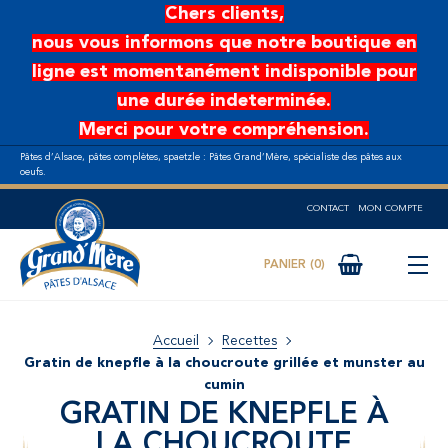
Aller au contenu principal
Chers clients,
nous vous informons que notre boutique en
ligne est momentanément indisponible pour
une durée indeterminée.
Merci pour votre compréhension.
Pâtes d’Alsace, pâtes complètes, spaetzle : Pâtes Grand’Mère, spécialiste des pâtes aux
oeufs.
CONTACT
MON COMPTE
0
Accueil
Recettes
Gratin de knepfle à la choucroute grillée et munster au
cumin
GRATIN DE KNEPFLE À
LA CHOUCROUTE