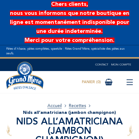
Aller au contenu principal
Chers clients,
nous vous informons que notre boutique en
ligne est momentanément indisponible pour
une durée indeterminée.
Merci pour votre compréhension.
Pâtes d’Alsace, pâtes complètes, spaetzle : Pâtes Grand’Mère, spécialiste des pâtes aux
oeufs.
CONTACT
MON COMPTE
0
Accueil
Recettes
Nids all’amatriciana (jambon champignon)
NIDS ALL’AMATRICIANA
(JAMBON