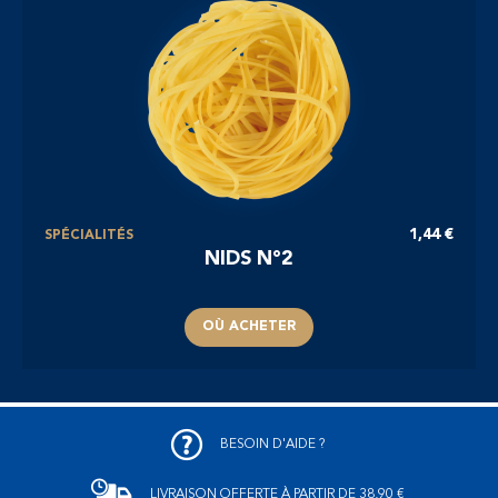
1,44 €
SPÉCIALITÉS
NIDS N°2
OÙ ACHETER
BESOIN D'AIDE ?
LIVRAISON OFFERTE
À PARTIR DE 38,90 €