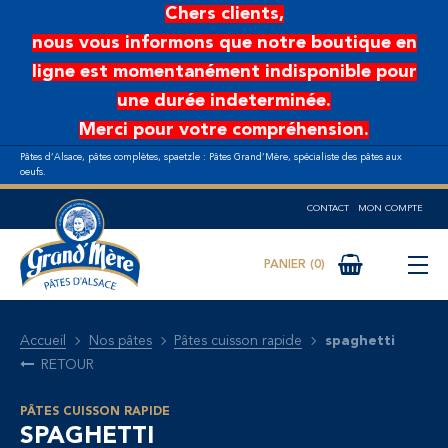
Aller au contenu principal
Chers clients,
nous vous informons que notre boutique en
ligne est momentanément indisponible pour
une durée indeterminée.
Merci pour votre compréhension.
Pâtes d’Alsace, pâtes complètes, spaetzle : Pâtes Grand’Mère, spécialiste des pâtes aux
oeufs.
CONTACT
MON COMPTE
0
Accueil
Nos pâtes
Pâtes cuisson rapide
spaghetti
RETOUR
PÂTES CUISSON RAPIDE
SPAGHETTI