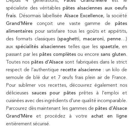
Depuis 4 générations,
Pâtes Grand’Mère
est le
spécialiste des véritables
pâtes alsaciennes aux oeufs
frais
. Désormais labellisée
Alsace Excellence
, la société
Grand’Mère
conçoit une vaste gamme de
pâtes
alimentaires
pour satisfaire tous les goûts et appétits,
des formats classiques (
spaghetti
,
macaroni
,
penne
…)
aux
spécialités alsaciennes
telles que les
spaetzle
, en
passant par les
pâtes complètes
ou encore
sans gluten
.
Toutes nos
pâtes d’Alsace
sont fabriquées dans le strict
respect de l’authentique
recette alsacienne
: un kilo de
semoule de blé dur et 7 œufs frais plein air de France.
Pour sublimer vos recettes, découvrez également nos
délicieuses
sauces pour pâtes
prêtes à l’emploi et
cuisinées avec des ingrédients d’une qualité incomparable.
Parcourez dès maintenant les gammes de
pâtes d’Alsace
Grand’Mère
et procédez à votre
achat en ligne
entièrement sécurisé.