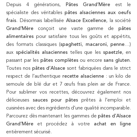
Depuis 4 générations,
Pâtes Grand’Mère
est le
spécialiste des véritables
pâtes alsaciennes aux oeufs
frais
. Désormais labellisée
Alsace Excellence
, la société
Grand’Mère
conçoit une vaste gamme de
pâtes
alimentaires
pour satisfaire tous les goûts et appétits,
des formats classiques (
spaghetti
,
macaroni
,
penne
…)
aux
spécialités alsaciennes
telles que les
spaetzle
, en
passant par les
pâtes complètes
ou encore
sans gluten
.
Toutes nos
pâtes d’Alsace
sont fabriquées dans le strict
respect de l’authentique
recette alsacienne
: un kilo de
semoule de blé dur et 7 œufs frais plein air de France.
Pour sublimer vos recettes, découvrez également nos
délicieuses
sauces pour pâtes
prêtes à l’emploi et
cuisinées avec des ingrédients d’une qualité incomparable.
Parcourez dès maintenant les gammes de
pâtes d’Alsace
Grand’Mère
et procédez à votre
achat en ligne
entièrement sécurisé.