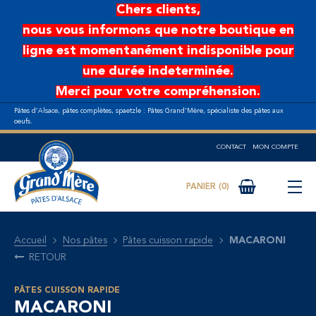
Aller au contenu principal
Chers clients,
nous vous informons que notre boutique en
ligne est momentanément indisponible pour
une durée indeterminée.
Merci pour votre compréhension.
Pâtes d’Alsace, pâtes complètes, spaetzle : Pâtes Grand’Mère, spécialiste des pâtes aux
oeufs.
CONTACT
MON COMPTE
0
Accueil
Nos pâtes
Pâtes cuisson rapide
MACARONI
RETOUR
PÂTES CUISSON RAPIDE
MACARONI