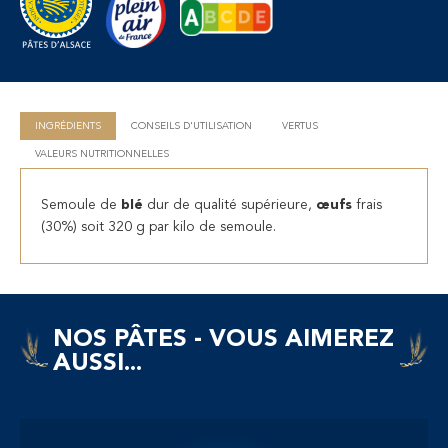
INGRÉDIENTS
CONSEILS D'UTILISATION
VERTUS
VALEURS NUTRITIONNELLES
Semoule de
blé
dur de qualité supérieure,
œufs
frais
(30%) soit 320 g par kilo de semoule.
NOS PÂTES - VOUS AIMEREZ
AUSSI...