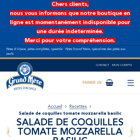
Aller au contenu principal
Chers clients,
nous vous informons que notre boutique en
ligne est momentanément indisponible pour
une durée indeterminée.
Merci pour votre compréhension.
Pâtes d’Alsace, pâtes complètes, spaetzle : Pâtes Grand’Mère, spécialiste des pâtes aux
oeufs.
CONTACT
MON COMPTE
0
Accueil
Recettes
Salade de coquilles tomate mozzarella basilic
SALADE DE COQUILLES
TOMATE MOZZARELLA