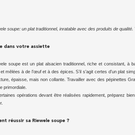
le soupe: un plat traditionnel, inratable avec des produits de qualité. V
ce dans votre assiette
ele soupe est un plat alsacien traditionnel, riche et consistant, à
 et mêlées à de l’œuf et à des épices. S’il s’agit certes d’un plat sim
exture, épaisse, mais non collante. Travailler avec des pépinettes G
e primordiale.
certaines opérations devant être réalisées rapidement, préparez bie
r.
t réussir sa Riewele soupe ?