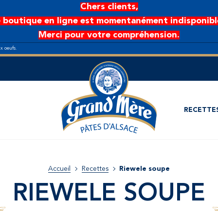
Chers clients,
 boutique en ligne est momentanément indisponibl
Merci pour votre compréhension.
ux oeufs.
RECETTE
Accueil
Recettes
Riewele soupe
RIEWELE SOUPE