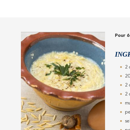
Pour 6
ING
2 
20
2 
2 
m
pe
se