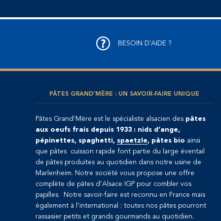
BESOIN D'AIDE ?
PÂTES GRAND’MÈRE : UN SAVOIR-FAIRE UNIQUE
Pâtes Grand’Mère est le spécialiste alsacien des
pâtes
aux oeufs frais depuis 1933 : nids d’ange,
pépinettes, spaghetti,
spaetzle
, pâtes bio
ainsi
que pâtes cuisson rapide font partie du large éventail
de pâtes produites au quotidien dans notre usine de
Marlenheim. Notre société vous propose une offre
complète de pâtes d’Alsace IGP pour combler vos
papilles. Notre savoir-faire est reconnu en France mais
également à l’international : toutes nos pâtes pourront
rassasier petits et grands gourmands au quotidien.