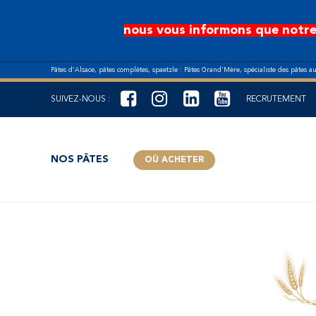
Aller au contenu principal
nous vous informons que notre
Pâtes d’Alsace, pâtes complètes, spaetzle : Pâtes Grand’Mère, spécialiste des pâtes a
SUIVEZ-NOUS :
RECRUTEMENT
NOS PÂTES
OÙ ACHETER