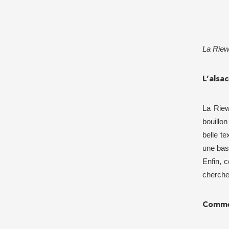
La Riewe
L’alsa
La Riew
bouillon
belle t
une bas
Enfin, 
cherche
Commen