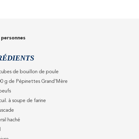
 personnes
RÉDIENTS
cubes de bouillon de poule
0 g de Pépinettes Grand’Mère
oeufs
cuil. à soupe de farine
uscade
rsil haché
l