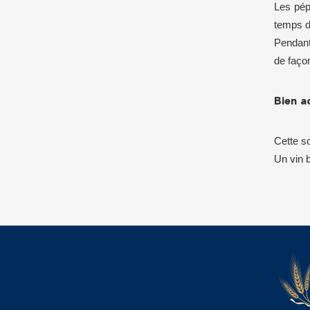
Les pépi
temps d
Pendant
de faço
Bien a
Cette s
Un vin 