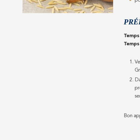
po
PRÉ
Temps 
Temps 
Ve
Gr
Da
pr
se
Bon app