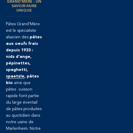
GRAND’MÈRE : UN
SAVOIR-FAIRE
UNIQUE
Pâtes Grand’Mère
est le spécialiste
alsacien des
pâtes
aux oeufs frais
depuis 1933 :
nids d’ange,
pépinettes,
spaghetti,
spaetzle
, pâtes
bio
ainsi que
pâtes cuisson
rapide font partie
du large éventail
de pâtes produites
au quotidien dans
notre usine de
Marlenheim. Notre