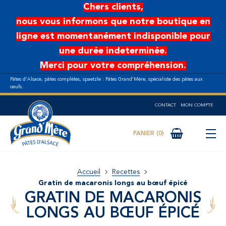
Aller au contenu principal
Chers clients,
nous vous informons que notre boutique en
ligne est momentanément indisponible pour
une durée indeterminée.
Merci pour votre compréhension.
Pâtes d’Alsace, pâtes complètes, spaetzle : Pâtes Grand’Mère, spécialiste des pâtes aux
oeufs.
CONTACT
MON COMPTE
0
Accueil
Recettes
Gratin de macaronis longs au bœuf épicé
GRATIN DE MACARONIS
LONGS AU BŒUF ÉPICÉ