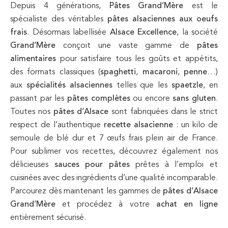
Depuis 4 générations,
Pâtes Grand’Mère
est le
spécialiste des véritables
pâtes alsaciennes aux oeufs
frais
. Désormais labellisée
Alsace Excellence
, la société
Grand’Mère
conçoit une vaste gamme de
pâtes
alimentaires
pour satisfaire tous les goûts et appétits,
des formats classiques (
spaghetti
,
macaroni
,
penne
…)
aux
spécialités alsaciennes
telles que les
spaetzle
, en
passant par les
pâtes complètes
ou encore
sans gluten
.
Toutes nos
pâtes d’Alsace
sont fabriquées dans le strict
respect de l’authentique
recette alsacienne
: un kilo de
semoule de blé dur et 7 œufs frais plein air de France.
Pour sublimer vos recettes, découvrez également nos
délicieuses
sauces pour pâtes
prêtes à l’emploi et
cuisinées avec des ingrédients d’une qualité incomparable.
Parcourez dès maintenant les gammes de
pâtes d’Alsace
Grand’Mère
et procédez à votre
achat en ligne
entièrement sécurisé.