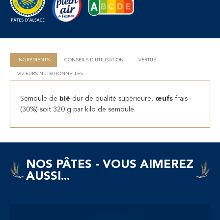
INGRÉDIENTS
CONSEILS D'UTILISATION
VERTUS
VALEURS NUTRITIONNELLES
Semoule de
blé
dur de qualité supérieure,
œufs
frais
(30%) soit 320 g par kilo de semoule.
NOS PÂTES - VOUS AIMEREZ
AUSSI...