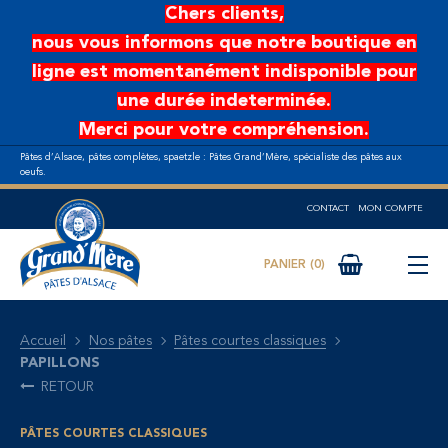
Aller au contenu principal
Chers clients,
nous vous informons que notre boutique en
ligne est momentanément indisponible pour
une durée indeterminée.
Merci pour votre compréhension.
Pâtes d’Alsace, pâtes complètes, spaetzle : Pâtes Grand’Mère, spécialiste des pâtes aux
oeufs.
CONTACT
MON COMPTE
0
Accueil
Nos pâtes
Pâtes courtes classiques
PAPILLONS
RETOUR
PÂTES COURTES CLASSIQUES