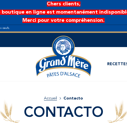
Chers clients,
 boutique en ligne est momentanément indisponibl
Merci pour votre compréhension.
ux oeufs.
RECETTE
Accueil
Contacto
CONTACTO