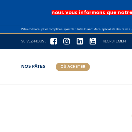
Aller au contenu principal
nous vous informons que notre
Pâtes d’Alsace, pâtes complètes, spaetzle : Pâtes Grand’Mère, spécialiste des pâtes a
SUIVEZ-NOUS :
RECRUTEMENT
NOS PÂTES
OÙ ACHETER