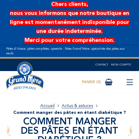
Aller au contenu principal
Chers clients,
nous vous informons que notre boutique en
ligne est momentanément indisponible pour
une durée indeterminée.
Merci pour votre compréhension.
Pâtes d’Alsace, pâtes complètes, spaetzle : Pâtes Grand’Mère, spécialiste des pâtes aux
oeufs.
CONTACT
MON COMPTE
0
Accueil
Actus & astuces
Comment manger des pâtes en étant diabétique ?
COMMENT MANGER
DES PÂTES EN ÉTANT